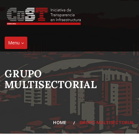
Toggle
Menu
navigation
GRUPO
MULTISECTORIAL
HOME
GRUPO MULTISECTORIAL