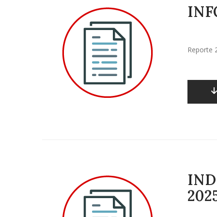
INF
Reporte 
IND
2025