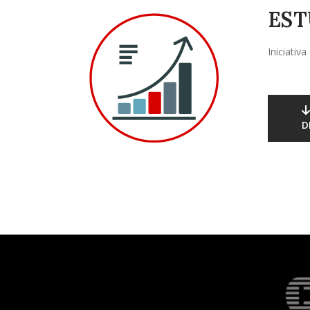
EST
Iniciativ
D