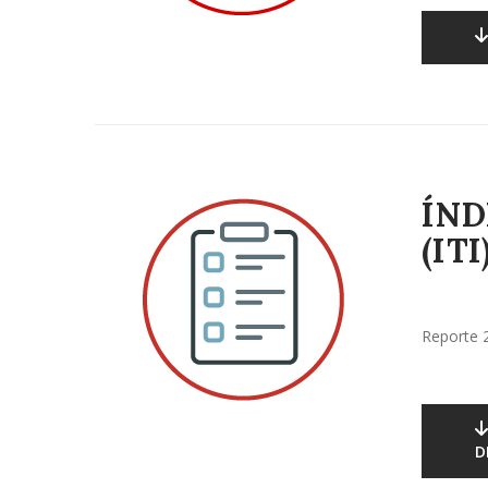
ÍND
(ITI
Reporte 
D