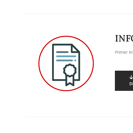
INF
Primer In
D